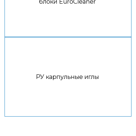
блоки EuroCleaner
РУ карпульные иглы