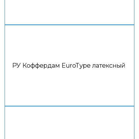
РУ Коффердам EuroType латексный