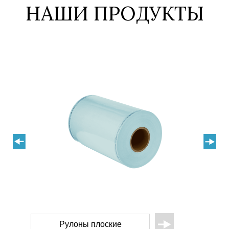
НАШИ ПРОДУКТЫ
кие
Пакеты плоские