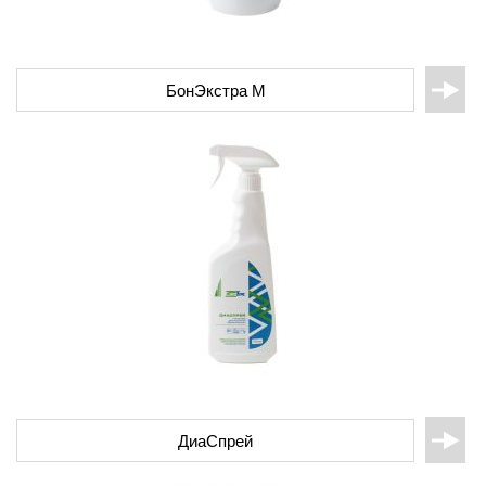
БонЭкстра М
ДиаСпрей