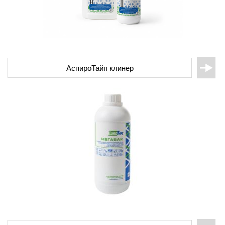
АспироТайп клинер