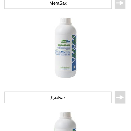
МегаБак
ДиаБак